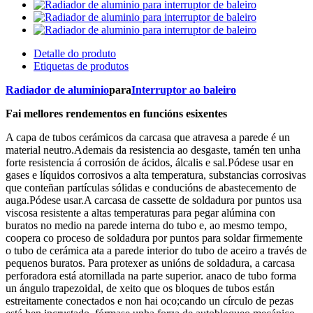
Detalle do produto
Etiquetas de produtos
Radiador de aluminio
para
Interruptor ao baleiro
Fai mellores rendementos en funcións esixentes
A capa de tubos cerámicos da carcasa que atravesa a parede é un
material neutro.Ademais da resistencia ao desgaste, tamén ten unha
forte resistencia á corrosión de ácidos, álcalis e sal.Pódese usar en
gases e líquidos corrosivos a alta temperatura, substancias corrosivas
que conteñan partículas sólidas e conducións de abastecemento de
auga.Pódese usar.A carcasa de cassette de soldadura por puntos usa
viscosa resistente a altas temperaturas para pegar alúmina con
buratos no medio na parede interna do tubo e, ao mesmo tempo,
coopera co proceso de soldadura por puntos para soldar firmemente
o tubo de cerámica ata a parede interior do tubo de aceiro a través de
pequenos buratos. Para protexer as unións de soldadura, a carcasa
perforadora está atornillada na parte superior. anaco de tubo forma
un ángulo trapezoidal, de xeito que os bloques de tubos están
estreitamente conectados e non hai oco;cando un círculo de pezas