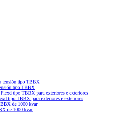
 tensión tipo TBBX
exd tipo TBBX para exteriores e exteriores
BBX de 1000 kvar