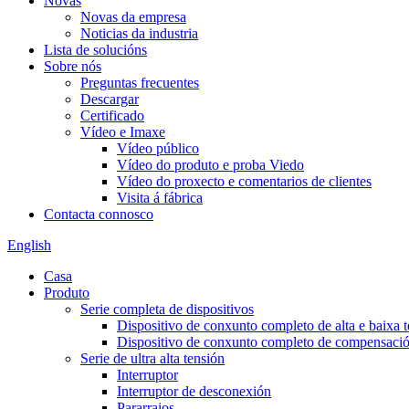
Novas
Novas da empresa
Noticias da industria
Lista de solucións
Sobre nós
Preguntas frecuentes
Descargar
Certificado
Vídeo e Imaxe
Vídeo público
Vídeo do produto e proba Viedo
Vídeo do proxecto e comentarios de clientes
Visita á fábrica
Contacta connosco
English
Casa
Produto
Serie completa de dispositivos
Dispositivo de conxunto completo de alta e baixa 
Dispositivo de conxunto completo de compensación
Serie de ultra alta tensión
Interruptor
Interruptor de desconexión
Pararraios