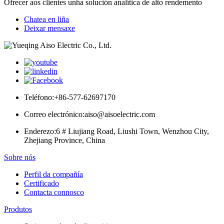
Ofrecer aos clientes unha solución analítica de alto rendemento
Chatea en liña
Deixar mensaxe
Teléfono:
+86-577-62697170
Correo electrónico:
aiso@aisoelectric.com
Enderezo:
6 # Liujiang Road, Liushi Town, Wenzhou City,
Zhejiang Province, China
Sobre nós
Perfil da compañía
Certificado
Contacta connosco
Produtos