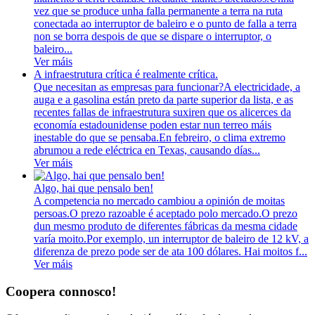
vez que se produce unha falla permanente a terra na ruta
conectada ao interruptor de baleiro e o punto de falla a terra
non se borra despois de que se dispare o interruptor, o
baleiro...
Ver máis
A infraestrutura crítica é realmente crítica.
Que necesitan as empresas para funcionar?A electricidade, a
auga e a gasolina están preto da parte superior da lista, e as
recentes fallas de infraestrutura suxiren que os alicerces da
economía estadounidense poden estar nun terreo máis
inestable do que se pensaba.En febreiro, o clima extremo
abrumou a rede eléctrica en Texas, causando días...
Ver máis
Algo, hai que pensalo ben!
A competencia no mercado cambiou a opinión de moitas
persoas.O prezo razoable é aceptado polo mercado.O prezo
dun mesmo produto de diferentes fábricas da mesma cidade
varía moito.Por exemplo, un interruptor de baleiro de 12 kV, a
diferenza de prezo pode ser de ata 100 dólares. Hai moitos f...
Ver máis
Coopera connosco!