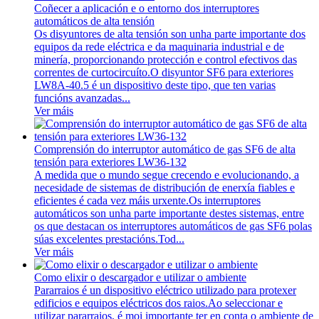
Coñecer a aplicación e o entorno dos interruptores
automáticos de alta tensión
Os disyuntores de alta tensión son unha parte importante dos
equipos da rede eléctrica e da maquinaria industrial e de
minería, proporcionando protección e control efectivos das
correntes de curtocircuíto.O disyuntor SF6 para exteriores
LW8A-40.5 é un dispositivo deste tipo, que ten varias
funcións avanzadas...
Ver máis
Comprensión do interruptor automático de gas SF6 de alta
tensión para exteriores LW36-132
A medida que o mundo segue crecendo e evolucionando, a
necesidade de sistemas de distribución de enerxía fiables e
eficientes é cada vez máis urxente.Os interruptores
automáticos son unha parte importante destes sistemas, entre
os que destacan os interruptores automáticos de gas SF6 polas
súas excelentes prestacións.Tod...
Ver máis
Como elixir o descargador e utilizar o ambiente
Pararraios é un dispositivo eléctrico utilizado para protexer
edificios e equipos eléctricos dos raios.Ao seleccionar e
utilizar pararraios, é moi importante ter en conta o ambiente de