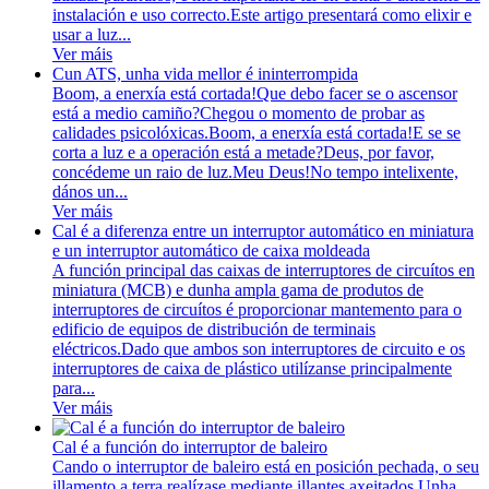
instalación e uso correcto.Este artigo presentará como elixir e
usar a luz...
Ver máis
Cun ATS, unha vida mellor é ininterrompida
Boom, a enerxía está cortada!Que debo facer se o ascensor
está a medio camiño?Chegou o momento de probar as
calidades psicolóxicas.Boom, a enerxía está cortada!E se se
corta a luz e a operación está a metade?Deus, por favor,
concédeme un raio de luz.Meu Deus!No tempo intelixente,
dános un...
Ver máis
Cal é a diferenza entre un interruptor automático en miniatura
e un interruptor automático de caixa moldeada
A función principal das caixas de interruptores de circuítos en
miniatura (MCB) e dunha ampla gama de produtos de
interruptores de circuítos é proporcionar mantemento para o
edificio de equipos de distribución de terminais
eléctricos.Dado que ambos son interruptores de circuito e os
interruptores de caixa de plástico utilízanse principalmente
para...
Ver máis
Cal é a función do interruptor de baleiro
Cando o interruptor de baleiro está en posición pechada, o seu
illamento a terra realízase mediante illantes axeitados.Unha