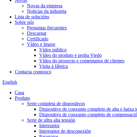
Novas
Novas da empresa
Noticias da industria
Lista de solucións
Sobre nós
Preguntas frecuentes
Descargar
Certificado
Vídeo e Imaxe
Vídeo público
Vídeo do produto e proba Viedo
Vídeo do proxecto e comentarios de clientes
Visita á fábrica
Contacta connosco
English
Casa
Produto
Serie completa de dispositivos
Dispositivo de conxunto completo de alta e baixa 
Dispositivo de conxunto completo de compensación
Serie de ultra alta tensión
Interruptor
Interruptor de desconexión
Pararraios