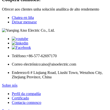
Ofrecer aos clientes unha solución analítica de alto rendemento
Chatea en liña
Deixar mensaxe
Teléfono:
+86-577-62697170
Correo electrónico:
aiso@aisoelectric.com
Enderezo:
6 # Liujiang Road, Liushi Town, Wenzhou City,
Zhejiang Province, China
Sobre nós
Perfil da compañía
Certificado
Contacta connosco