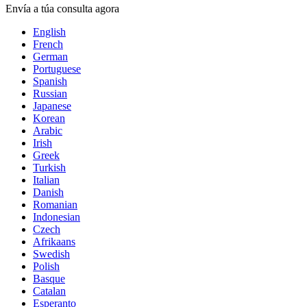
Envía a túa consulta agora
English
French
German
Portuguese
Spanish
Russian
Japanese
Korean
Arabic
Irish
Greek
Turkish
Italian
Danish
Romanian
Indonesian
Czech
Afrikaans
Swedish
Polish
Basque
Catalan
Esperanto