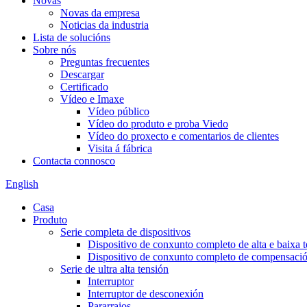
Novas
Novas da empresa
Noticias da industria
Lista de solucións
Sobre nós
Preguntas frecuentes
Descargar
Certificado
Vídeo e Imaxe
Vídeo público
Vídeo do produto e proba Viedo
Vídeo do proxecto e comentarios de clientes
Visita á fábrica
Contacta connosco
English
Casa
Produto
Serie completa de dispositivos
Dispositivo de conxunto completo de alta e baixa 
Dispositivo de conxunto completo de compensación
Serie de ultra alta tensión
Interruptor
Interruptor de desconexión
Pararraios