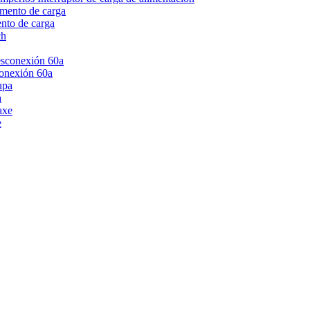
ento de carga
conexión 60a
a
e