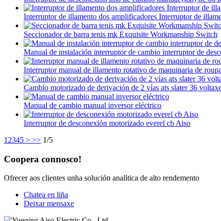
Interruptor de illamento dos amplificadores Interruptor de illam
Seccionador de barra tenis mk Exquisite Workmanship Switch
Manual de instalación interruptor de cambio interruptor de des
Interruptor manual de illamento rotativo de maquinaria de roup
Cambio motorizado de derivación de 2 vías ats slater 36 voltax
Manual de cambio manual inversor eléctrico
Interruptor de desconexión motorizado everel cb Aiso
1
2
3
4
5
>
>>
1/5
Coopera connosco!
Ofrecer aos clientes unha solución analítica de alto rendemento
Chatea en liña
Deixar mensaxe