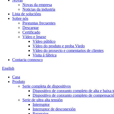
Novas
Novas da empresa
Noticias da industria
Lista de solucións
Sobre nós
Preguntas frecuentes
Descargar
Certificado
Vídeo e Imaxe
Vídeo público
Vídeo do produto e proba Viedo
Vídeo do proxecto e comentarios de clientes
Visita á fábrica
Contacta connosco
English
Casa
Produto
Serie completa de dispositivos
Dispositivo de conxunto completo de alta e baixa 
Dispositivo de conxunto completo de compensación
Serie de ultra alta tensión
Interruptor
Interruptor de desconexión
Pararraios