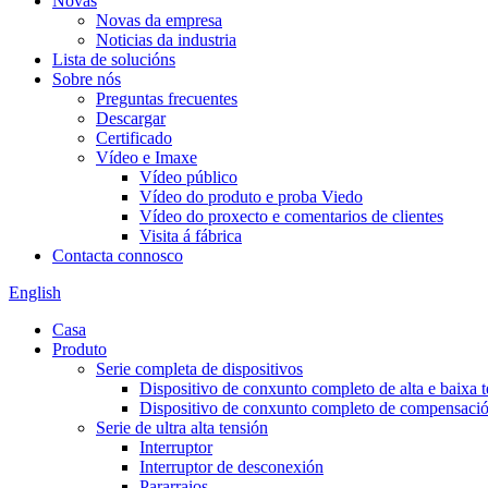
Novas
Novas da empresa
Noticias da industria
Lista de solucións
Sobre nós
Preguntas frecuentes
Descargar
Certificado
Vídeo e Imaxe
Vídeo público
Vídeo do produto e proba Viedo
Vídeo do proxecto e comentarios de clientes
Visita á fábrica
Contacta connosco
English
Casa
Produto
Serie completa de dispositivos
Dispositivo de conxunto completo de alta e baixa 
Dispositivo de conxunto completo de compensación
Serie de ultra alta tensión
Interruptor
Interruptor de desconexión
Pararraios