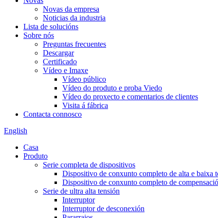
Novas
Novas da empresa
Noticias da industria
Lista de solucións
Sobre nós
Preguntas frecuentes
Descargar
Certificado
Vídeo e Imaxe
Vídeo público
Vídeo do produto e proba Viedo
Vídeo do proxecto e comentarios de clientes
Visita á fábrica
Contacta connosco
English
Casa
Produto
Serie completa de dispositivos
Dispositivo de conxunto completo de alta e baixa 
Dispositivo de conxunto completo de compensación
Serie de ultra alta tensión
Interruptor
Interruptor de desconexión
Pararraios