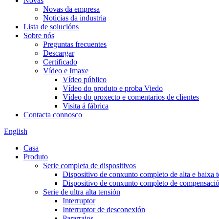
Novas
Novas da empresa
Noticias da industria
Lista de solucións
Sobre nós
Preguntas frecuentes
Descargar
Certificado
Vídeo e Imaxe
Vídeo público
Vídeo do produto e proba Viedo
Vídeo do proxecto e comentarios de clientes
Visita á fábrica
Contacta connosco
English
Casa
Produto
Serie completa de dispositivos
Dispositivo de conxunto completo de alta e baixa 
Dispositivo de conxunto completo de compensación
Serie de ultra alta tensión
Interruptor
Interruptor de desconexión
Pararraios