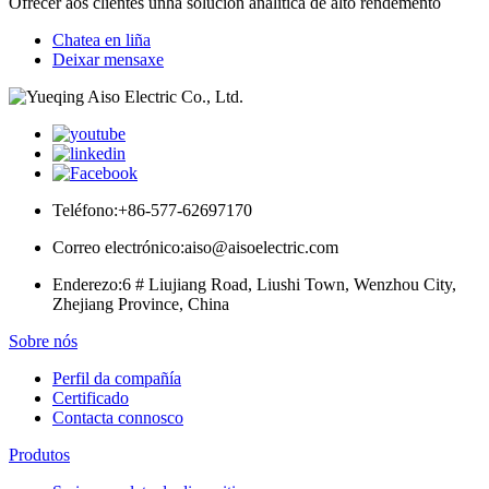
Ofrecer aos clientes unha solución analítica de alto rendemento
Chatea en liña
Deixar mensaxe
Teléfono:
+86-577-62697170
Correo electrónico:
aiso@aisoelectric.com
Enderezo:
6 # Liujiang Road, Liushi Town, Wenzhou City,
Zhejiang Province, China
Sobre nós
Perfil da compañía
Certificado
Contacta connosco
Produtos