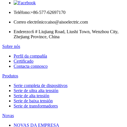
Teléfono:
+86-577-62697170
Correo electrónico:
aiso@aisoelectric.com
Enderezo:
6 # Liujiang Road, Liushi Town, Wenzhou City,
Zhejiang Province, China
Sobre nós
Perfil da compañía
Certificado
Contacta connosco
Produtos
Serie completa de dispositivos
Serie de ultra alta tensión
Serie de alta tensión
Serie de baixa tensión
Serie de transformadores
Novas
NOVAS DA EMPRESA