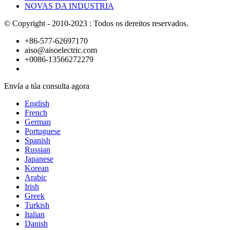
NOVAS DA INDUSTRIA
© Copyright - 2010-2023 : Todos os dereitos reservados.
+86-577-62697170
aiso@aisoelectric.com
+0086-13566272279
Envía a túa consulta agora
English
French
German
Portuguese
Spanish
Russian
Japanese
Korean
Arabic
Irish
Greek
Turkish
Italian
Danish