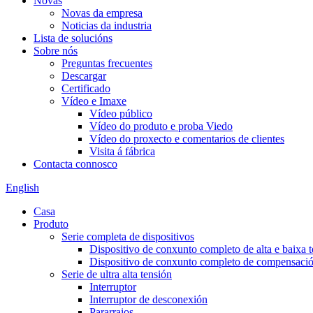
Novas
Novas da empresa
Noticias da industria
Lista de solucións
Sobre nós
Preguntas frecuentes
Descargar
Certificado
Vídeo e Imaxe
Vídeo público
Vídeo do produto e proba Viedo
Vídeo do proxecto e comentarios de clientes
Visita á fábrica
Contacta connosco
English
Casa
Produto
Serie completa de dispositivos
Dispositivo de conxunto completo de alta e baixa 
Dispositivo de conxunto completo de compensación
Serie de ultra alta tensión
Interruptor
Interruptor de desconexión
Pararraios