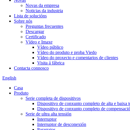
Novas
Novas da empresa
Noticias da industria
Lista de solucións
Sobre nós
Preguntas frecuentes
Descargar
Certificado
Vídeo e Imaxe
Vídeo público
Vídeo do produto e proba Viedo
Vídeo do proxecto e comentarios de clientes
Visita á fábrica
Contacta connosco
English
Casa
Produto
Serie completa de dispositivos
Dispositivo de conxunto completo de alta e baixa 
Dispositivo de conxunto completo de compensación
Serie de ultra alta tensión
Interruptor
Interruptor de desconexión
Pararraios