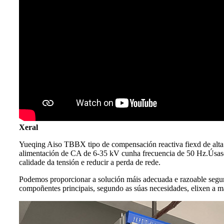
Xeral
Yueqing Aiso TBBX tipo de compensación reactiva fiexd de alta t
alimentación de CA de 6-35 kV cunha frecuencia de 50 Hz.Úsase pr
calidade da tensión e reducir a perda de rede.
Podemos proporcionar a solución máis adecuada e razoable segun
compoñentes principais, segundo as súas necesidades, elixen a 