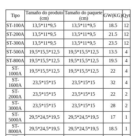
Tamaño do produto
Tamaño do paquete
Tipo
GW(KG)
Qyt
(cm)
(cm)
ST-100A
13,5*11*9,5
13,5*11*9,5
18.5
12
ST-200A
13,5*11*9,5
13,5*11*9,5
21.5
12
ST-300A
13,5*11*9,5
13,5*11*9,5
23.5
12
ST-500A
19,5*15,5*12,5
19,5*15,5*12,5
13.5
4
ST-800A
19,5*15,5*12,5
19,5*15,5*12,5
19.5
4
ST-
19,5*15,5*12,5
19,5*15,5*12,5
22
4
1000A
ST-
23,5*15*15
23,5*15*15
32
4
1600A
ST-
23,5*15*15
23,5*15*15
22
2
2000A
ST-
23,5*15*15
23,5*15*15
28
2
3000A
ST-
29,5*24,5*19,5
29,5*24,5*19,5
17
1
5000A
ST-
29,5*24,5*19,5
29,5*24,5*19,5
18.5
1
8000A