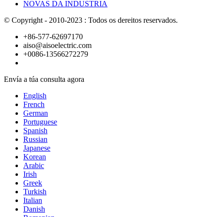
NOVAS DA INDUSTRIA
© Copyright - 2010-2023 : Todos os dereitos reservados.
+86-577-62697170
aiso@aisoelectric.com
+0086-13566272279
Envía a túa consulta agora
English
French
German
Portuguese
Spanish
Russian
Japanese
Korean
Arabic
Irish
Greek
Turkish
Italian
Danish