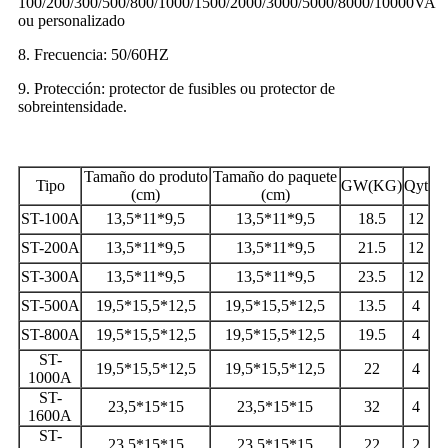
100/200/300/500/800/1000/1500/2000/3000/5000/8000/10000VA
ou personalizado
8. Frecuencia: 50/60HZ
9. Protección: protector de fusibles ou protector de
sobreintensidade.
Tamaño do produto
Tamaño do paquete
Tipo
GW(KG)
Qyt
(cm)
(cm)
ST-100A
13,5*11*9,5
13,5*11*9,5
18.5
12
ST-200A
13,5*11*9,5
13,5*11*9,5
21.5
12
ST-300A
13,5*11*9,5
13,5*11*9,5
23.5
12
ST-500A
19,5*15,5*12,5
19,5*15,5*12,5
13.5
4
ST-800A
19,5*15,5*12,5
19,5*15,5*12,5
19.5
4
ST-
19,5*15,5*12,5
19,5*15,5*12,5
22
4
1000A
ST-
23,5*15*15
23,5*15*15
32
4
1600A
ST-
23,5*15*15
23,5*15*15
22
2