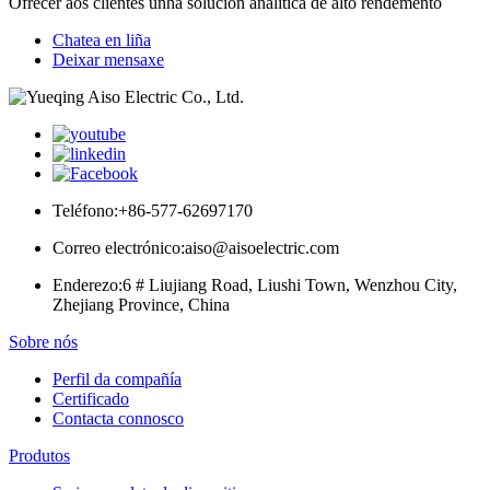
Ofrecer aos clientes unha solución analítica de alto rendemento
Chatea en liña
Deixar mensaxe
Teléfono:
+86-577-62697170
Correo electrónico:
aiso@aisoelectric.com
Enderezo:
6 # Liujiang Road, Liushi Town, Wenzhou City,
Zhejiang Province, China
Sobre nós
Perfil da compañía
Certificado
Contacta connosco
Produtos