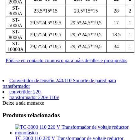
2000A
ST-
23,5*15*15
23,5*15*15
28
2
3000A
ST-
29,5*24,5*19,5
29,5*24,5*19,5
17
1
5000A
ST-
29,5*24,5*19,5
29,5*24,5*19,5
18.5
1
8000A
ST-
29,5*24,5*19,5
29,5*24,5*19,5
34
1
10000A
Póñase en contacto connosco para máis detalles e presupostos
Convertidor de tensión 240/110 Soporte de pared para
transformador
convertidor 220
transformador 220v 110v
Deixe a súa mensaxe
Produtos relacionados
TC-3000 110 220 V Transformador de voltaje reductor