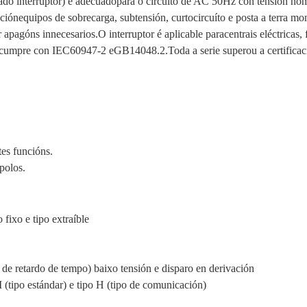
ado interruptor) é adecuado
para o circuíto de AC 50Hz con tensión no
ación
equipos de sobrecarga, subtensión, curtocircuíto e posta a terra mo
r apagóns innecesarios.O interruptor é aplicable para
centrais eléctricas
tor cumpre con IEC60947-2 e
GB14048.2.Toda a serie superou a certifica
tes funcións.
 polos.
 fixo e tipo extraíble
o de retardo de tempo) baixo tensión e disparo en derivación
 M (tipo estándar) e tipo H (tipo de comunicación)