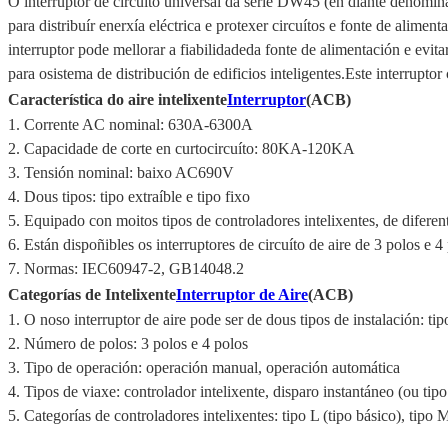
O interruptor de circuíto universal da serie DW45 (en diante denomin
para distribuír enerxía eléctrica e protexer circuítos e fonte de aliment
interruptor pode mellorar a fiabilidade
da fonte de alimentación e evita
para o
sistema de distribución de edificios inteligentes.Este interrup
Característica do aire intelixente
Interruptor
(ACB)
1. Corrente AC nominal: 630A-6300A
2. Capacidade de corte en curtocircuíto: 80KA-120KA
3. Tensión nominal: baixo AC690V
4. Dous tipos: tipo extraíble e tipo fixo
5. Equipado con moitos tipos de controladores intelixentes, de diferen
6. Están dispoñibles os interruptores de circuíto de aire de 3 polos e 4
7. Normas: IEC60947-2, GB14048.2
Categorías de Intelixente
Interruptor de Aire
(ACB)
1. O noso interruptor de aire pode ser de dous tipos de instalación: tipo
2. Número de polos: 3 polos e 4 polos
3. Tipo de operación: operación manual, operación automática
4. Tipos de viaxe: controlador intelixente, disparo instantáneo (ou tip
5. Categorías de controladores intelixentes: tipo L (tipo básico), tipo