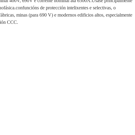
minal 400V, 690V e corrente nominal ata 6300A.
Úsase principalmente
nofásica.con
funcións de protección intelixentes e selectivas, o
, fábricas, minas (para 690 V) e modernos edificios altos, especialmente
ción CCC.