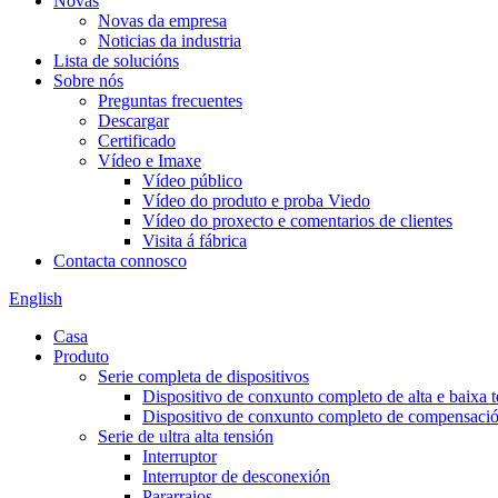
Novas
Novas da empresa
Noticias da industria
Lista de solucións
Sobre nós
Preguntas frecuentes
Descargar
Certificado
Vídeo e Imaxe
Vídeo público
Vídeo do produto e proba Viedo
Vídeo do proxecto e comentarios de clientes
Visita á fábrica
Contacta connosco
English
Casa
Produto
Serie completa de dispositivos
Dispositivo de conxunto completo de alta e baixa 
Dispositivo de conxunto completo de compensación
Serie de ultra alta tensión
Interruptor
Interruptor de desconexión
Pararraios