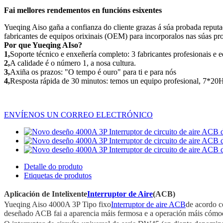
Fai mellores rendementos en funcións esixentes
Yueqing Aiso gaña a confianza do cliente grazas á súa probada reputa
fabricantes de equipos orixinais (OEM) para incorporalos nas súas pro
Por que Yueqing AIso?
1,
Soporte técnico e enxeñería completo: 3 fabricantes profesionais e e
2,
A calidade é o número 1, a nosa cultura.
3,
Axiña os prazos: "O tempo é ouro" para ti e para nós
4,
Resposta rápida de 30 minutos: temos un equipo profesional, 7*20
ENVÍENOS UN CORREO ELECTRÓNICO
Detalle do produto
Etiquetas de produtos
Aplicación de Intelixente
Interruptor de Aire
(ACB)
Yueqing Aiso 4000A 3P Tipo fixo
Interruptor de aire ACB
de acordo c
deseñado ACB fai a aparencia máis fermosa e a operación máis cómo