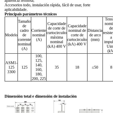
aparencia fermosa;
Accesorios todo, instalación rápida, fácil de usar, forte
aplicabilidade.
Principais parámetros técnicos
Tens
Tamaño
Capacidade
nomi
de
Capacidade
de corte de
de
cadro
Corriente
nominal de
Distancia
curtocircuíto
resist
Modelo
de
nominal
corte de
de arco
máxima
a
corrente
(A)
curtocircuíto
(mm)
nominal
impul
nominal
(kA) 400 V
(kA) 400 V
Ui
(A)
(kV
100,
125,
ASM1-
140,
125
125
35
18
≤50
8
160,
3300
180,
200, 225
Dimensión total e dimensión de instalación