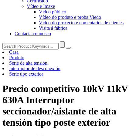
Certificado
Vídeo e Imaxe
Vídeo público
Vídeo do produto e proba Viedo
Vídeo do proxecto e comentarios de clientes
Visita á fábrica
Contacta connosco
Casa
Produto
Serie de alta tensión
Interruptor de desconexión
Serie tipo exterior
Precio competitivo 10kV 11kV
630A Interruptor
seccionador/aislante de alta
tensión tipo poste exterior