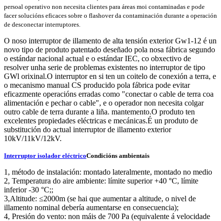
persoal operativo non necesita clientes para áreas moi contaminadas e pode
facer solucións eficaces sobre o flashover da contaminación durante a operación
de desconectar interruptores.
O noso interruptor de illamento de alta tensión exterior Gw1-12 é un
novo tipo de produto patentado deseñado pola nosa fábrica segundo
o estándar nacional actual e o estándar IEC, co obxectivo de
resolver unha serie de problemas existentes no interruptor de tipo
GWl orixinal.O interruptor en si ten un coitelo de conexión a terra, e
o mecanismo manual CS producido pola fábrica pode evitar
eficazmente operacións erradas como "conectar o cable de terra coa
alimentación e pechar o cable", e o operador non necesita colgar
outro cable de terra durante a liña. mantemento.O produto ten
excelentes propiedades eléctricas e mecánicas.É un produto de
substitución do actual interruptor de illamento exterior
10kV/11kV/12kV.
Interruptor isolador eléctrico
Condicións ambientais
1, método de instalación: montado lateralmente, montado no medio
2, Temperatura do aire ambiente: límite superior +40 °C, límite
inferior -30 °C;;
3,Altitude: ≤2000m (se hai que aumentar a altitude, o nivel de
illamento nominal debería aumentarse en consecuencia);
4, Presión do vento: non máis de 700 Pa (equivalente á velocidade