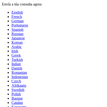
Envía a túa consulta agora
English
French
German
Portuguese
Spanish
Russian
Japanese
Korean
Arabic
Irish
Greek
Turkish
Italian
Danish
Romanian
Indonesian
Czech
Afrikaans
Swedish
Polish
Basque
Catalan
Esperanto