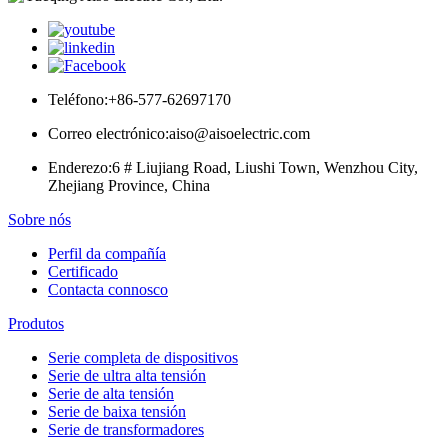
Teléfono:
+86-577-62697170
Correo electrónico:
aiso@aisoelectric.com
Enderezo:
6 # Liujiang Road, Liushi Town, Wenzhou City,
Zhejiang Province, China
Sobre nós
Perfil da compañía
Certificado
Contacta connosco
Produtos
Serie completa de dispositivos
Serie de ultra alta tensión
Serie de alta tensión
Serie de baixa tensión
Serie de transformadores