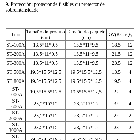
9. Protección: protector de fusibles ou protector de
sobreintensidade.
Tamaño do produto
Tamaño do paquete
Tipo
GW(KG)
Qyt
(cm)
(cm)
ST-100A
13,5*11*9,5
13,5*11*9,5
18.5
12
ST-200A
13,5*11*9,5
13,5*11*9,5
21.5
12
ST-300A
13,5*11*9,5
13,5*11*9,5
23.5
12
ST-500A
19,5*15,5*12,5
19,5*15,5*12,5
13.5
4
ST-800A
19,5*15,5*12,5
19,5*15,5*12,5
19.5
4
ST-
19,5*15,5*12,5
19,5*15,5*12,5
22
4
1000A
ST-
23,5*15*15
23,5*15*15
32
4
1600A
ST-
23,5*15*15
23,5*15*15
22
2
2000A
ST-
23,5*15*15
23,5*15*15
28
2
3000A
ST-
29,5*24,5*19,5
29,5*24,5*19,5
17
1