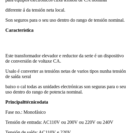
diferente á da tensión neta local.
Son seguros para o seu uso dentro do rango de tensión nominal.
Característica
Transformador toroidal transformador reductor 2000w 220v a
110v transformador elevador
Este transformador elevador e reductor da serie é un dispositivo
de conversión de voltaxe CA.
Usalo é converter as tensións netas de varios tipos nunha tensión
de saída xeral
baixo o cal todas as unidades electrónicas son seguras para o seu
uso dentro do rango de potencia nominal.
Principal
t
técnico
d
ata
Fase no.: Monofásico
Tensión de entrada: AC110V ou 200V ou 220V ou 240V
Tensión de saída: AC110V e 220V.