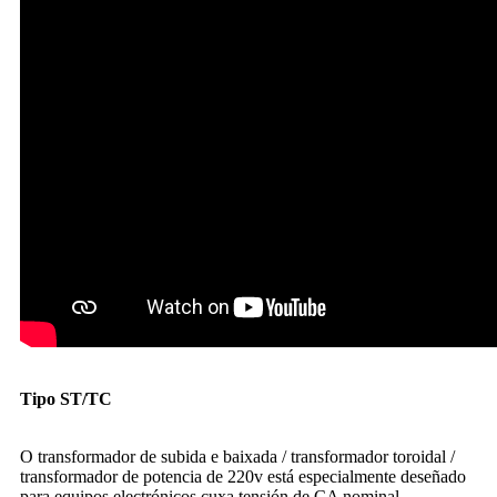
Tipo ST/TC
Transformador toroidal transformador reductor
2000w 220v a 110v transformador elevador
O transformador de subida e baixada / transformador toroidal /
transformador de potencia de 220v está especialmente deseñado
para equipos electrónicos cuxa tensión de CA nominal