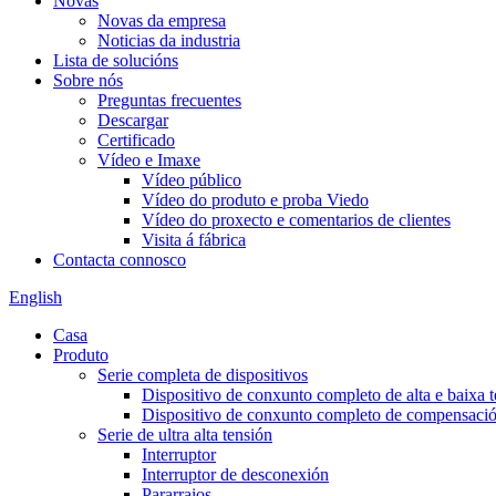
Novas
Novas da empresa
Noticias da industria
Lista de solucións
Sobre nós
Preguntas frecuentes
Descargar
Certificado
Vídeo e Imaxe
Vídeo público
Vídeo do produto e proba Viedo
Vídeo do proxecto e comentarios de clientes
Visita á fábrica
Contacta connosco
English
Casa
Produto
Serie completa de dispositivos
Dispositivo de conxunto completo de alta e baixa 
Dispositivo de conxunto completo de compensación
Serie de ultra alta tensión
Interruptor
Interruptor de desconexión
Pararraios