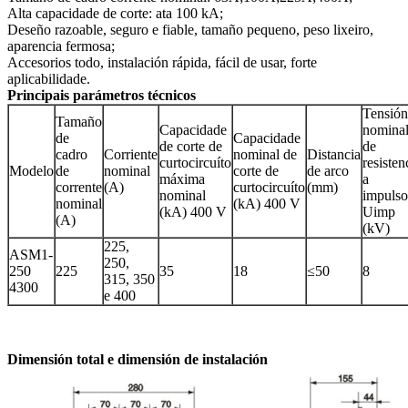
Alta capacidade de corte: ata 100 kA;
Deseño razoable, seguro e fiable, tamaño pequeno, peso lixeiro,
aparencia fermosa;
Accesorios todo, instalación rápida, fácil de usar, forte
aplicabilidade.
Principais parámetros técnicos
Tensión
Tamaño
Capacidade
nomina
de
Capacidade
de corte de
de
cadro
Corriente
nominal de
Distancia
curtocircuíto
resisten
Modelo
de
nominal
corte de
de arco
máxima
a
corrente
(A)
curtocircuíto
(mm)
nominal
impulso
nominal
(kA) 400 V
(kA) 400 V
Uimp
(A)
(kV)
225,
ASM1-
250,
250
225
35
18
≤50
8
315, 350
4300
e 400
Dimensión total e dimensión de instalación