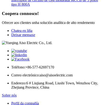
Interruptor de circuito de caja moldeada MCCB de 3 polos
tipo H 800A
Coopera connosco!
Ofrecer aos clientes unha solución analítica de alto rendemento
Chatea en liña
Deixar mensaxe
Teléfono:
+86-577-62697170
Correo electrónico:
aiso@aisoelectric.com
Enderezo:
6 # Liujiang Road, Liushi Town, Wenzhou City,
Zhejiang Province, China
Sobre nós
Perfil da compañía