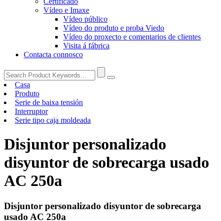
Certificado
Vídeo e Imaxe
Vídeo público
Vídeo do produto e proba Viedo
Vídeo do proxecto e comentarios de clientes
Visita á fábrica
Contacta connosco
Casa
Produto
Serie de baixa tensión
Interruptor
Serie tipo caja moldeada
Disjuntor personalizado
disyuntor de sobrecarga usado
AC 250a
Disjuntor personalizado disyuntor de sobrecarga
usado AC 250a