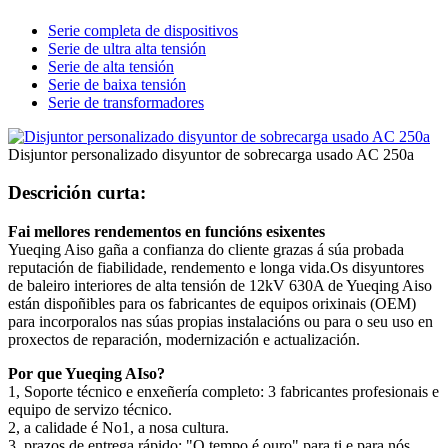
Serie completa de dispositivos
Serie de ultra alta tensión
Serie de alta tensión
Serie de baixa tensión
Serie de transformadores
Disjuntor personalizado disyuntor de sobrecarga usado AC 250a
Descrición curta:
Fai mellores rendementos en funcións esixentes
Yueqing Aiso gaña a confianza do cliente grazas á súa probada
reputación de fiabilidade, rendemento e longa vida.Os disyuntores
de baleiro interiores de alta tensión de 12kV 630A de Yueqing Aiso
están dispoñibles para os fabricantes de equipos orixinais (OEM)
para incorporalos nas súas propias instalacións ou para o seu uso en
proxectos de reparación, modernización e actualización.
Por que Yueqing AIso?
1, Soporte técnico e enxeñería completo: 3 fabricantes profesionais e
equipo de servizo técnico.
2, a calidade é No1, a nosa cultura.
3, prazos de entrega rápido: "O tempo é ouro" para ti e para nós