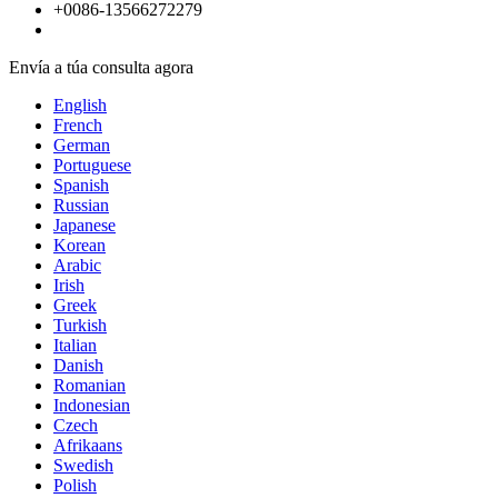
+0086-13566272279
Envía a túa consulta agora
English
French
German
Portuguese
Spanish
Russian
Japanese
Korean
Arabic
Irish
Greek
Turkish
Italian
Danish
Romanian
Indonesian
Czech
Afrikaans
Swedish
Polish