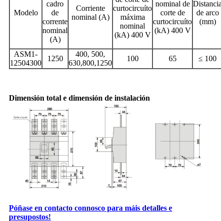
cadro
nominal de
Distanci
Corriente
curtocircuíto
Modelo
de
corte de
de arco
nominal (A)
máxima
corrente
curtocircuíto
(mm)
nominal
nominal
(kA) 400 V
(kA) 400 V
(A)
ASM1-
400, 500,
1250
100
65
≤ 100
12504300
630,800,1250
Dimensión total e dimensión de instalación
Póñase en contacto connosco para máis detalles e
presupostos!